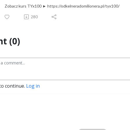
Zobacz kurs TYx100 ► https://odkelneradomilionera.pl/tyx100/
280
t (0)
to continue.
Log in